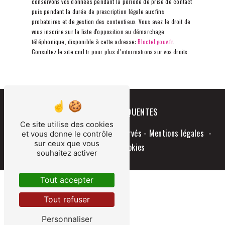
conservons vos données pendant la période de prise de contact
puis pendant la durée de prescription légale aux fins
probatoires et de gestion des contentieux. Vous avez le droit de
vous inscrire sur la liste d'opposition au démarchage
téléphonique, disponible à cette adresse:
Bloctel.gouv.fr
.
Consultez le site cnil.fr pour plus d’informations sur vos droits.
RECHERCHES FRÉQUENTES
Ce site utilise des cookies
©
Vistalid
- 2026 - Tous droits réservés -
Mentions légales
-
et vous donne le contrôle
sur ceux que vous
Gestion des cookies
souhaitez activer
Tout accepter
Tout refuser
Personnaliser