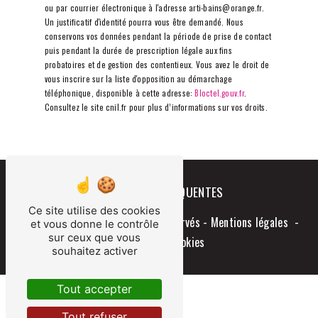
ou par courrier électronique à l'adresse arti-bains@orange.fr.
Un justificatif d'identité pourra vous être demandé. Nous
conservons vos données pendant la période de prise de contact
puis pendant la durée de prescription légale aux fins
probatoires et de gestion des contentieux. Vous avez le droit de
vous inscrire sur la liste d'opposition au démarchage
téléphonique, disponible à cette adresse:
Bloctel.gouv.fr
.
Consultez le site cnil.fr pour plus d’informations sur vos droits.
RECHERCHES FRÉQUENTES
Ce site utilise des cookies
©
Vistalid
- 2026 - Tous droits réservés -
Mentions légales
-
et vous donne le contrôle
sur ceux que vous
Gestion des cookies
souhaitez activer
Tout accepter
Tout refuser