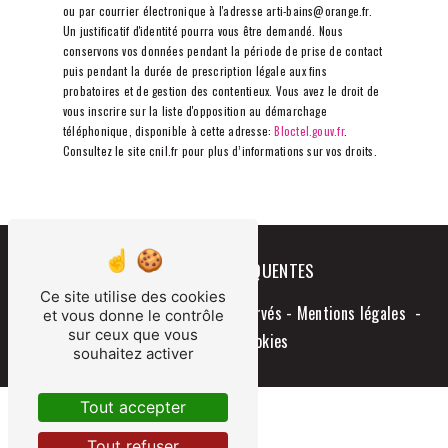
ou par courrier électronique à l'adresse arti-bains@orange.fr.
Un justificatif d'identité pourra vous être demandé. Nous
conservons vos données pendant la période de prise de contact
puis pendant la durée de prescription légale aux fins
probatoires et de gestion des contentieux. Vous avez le droit de
vous inscrire sur la liste d'opposition au démarchage
téléphonique, disponible à cette adresse:
Bloctel.gouv.fr
.
Consultez le site cnil.fr pour plus d’informations sur vos droits.
RECHERCHES FRÉQUENTES
Ce site utilise des cookies
©
Vistalid
- 2026 - Tous droits réservés -
Mentions légales
-
et vous donne le contrôle
sur ceux que vous
Gestion des cookies
souhaitez activer
Tout accepter
Tout refuser