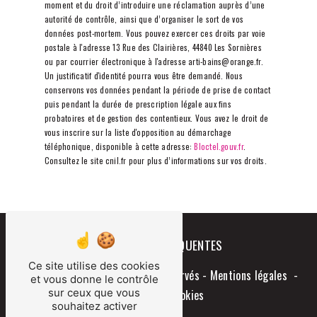
moment et du droit d’introduire une réclamation auprès d’une
autorité de contrôle, ainsi que d’organiser le sort de vos
données post-mortem. Vous pouvez exercer ces droits par voie
postale à l'adresse 13 Rue des Clairières, 44840 Les Sornières
ou par courrier électronique à l'adresse arti-bains@orange.fr.
Un justificatif d'identité pourra vous être demandé. Nous
conservons vos données pendant la période de prise de contact
puis pendant la durée de prescription légale aux fins
probatoires et de gestion des contentieux. Vous avez le droit de
vous inscrire sur la liste d'opposition au démarchage
téléphonique, disponible à cette adresse:
Bloctel.gouv.fr
.
Consultez le site cnil.fr pour plus d’informations sur vos droits.
RECHERCHES FRÉQUENTES
Ce site utilise des cookies
©
Vistalid
- 2026 - Tous droits réservés -
Mentions légales
-
et vous donne le contrôle
sur ceux que vous
Gestion des cookies
souhaitez activer