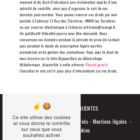
moment et du droit d’introduire une réclamation auprès d’une
autorité de contrôle, ainsi que d’organiser le sort de vos
données post-mortem. Vous pouvez exercer ces droits par voie
postale à l'adresse 13 Rue des Clairières, 44840 Les Sornières
ou par courrier électronique à l'adresse arti-bains@orange.fr.
Un justificatif d'identité pourra vous être demandé. Nous
conservons vos données pendant la période de prise de contact
puis pendant la durée de prescription légale aux fins
probatoires et de gestion des contentieux. Vous avez le droit de
vous inscrire sur la liste d'opposition au démarchage
téléphonique, disponible à cette adresse:
Bloctel.gouv.fr
.
Consultez le site cnil.fr pour plus d’informations sur vos droits.
RECHERCHES FRÉQUENTES
Ce site utilise des cookies
©
Vistalid
- 2026 - Tous droits réservés -
Mentions légales
-
et vous donne le contrôle
sur ceux que vous
Gestion des cookies
souhaitez activer