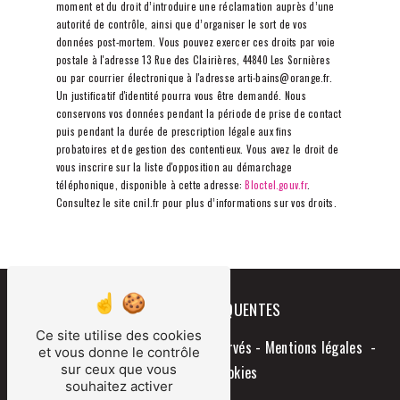
moment et du droit d’introduire une réclamation auprès d’une
autorité de contrôle, ainsi que d’organiser le sort de vos
données post-mortem. Vous pouvez exercer ces droits par voie
postale à l'adresse 13 Rue des Clairières, 44840 Les Sornières
ou par courrier électronique à l'adresse arti-bains@orange.fr.
Un justificatif d'identité pourra vous être demandé. Nous
conservons vos données pendant la période de prise de contact
puis pendant la durée de prescription légale aux fins
probatoires et de gestion des contentieux. Vous avez le droit de
vous inscrire sur la liste d'opposition au démarchage
téléphonique, disponible à cette adresse:
Bloctel.gouv.fr
.
Consultez le site cnil.fr pour plus d’informations sur vos droits.
RECHERCHES FRÉQUENTES
Ce site utilise des cookies
©
Vistalid
- 2026 - Tous droits réservés -
Mentions légales
-
et vous donne le contrôle
sur ceux que vous
Gestion des cookies
souhaitez activer