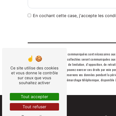
En cochant cette case, j'accepte les condi
** Les données personnelles communiquées sont nécessaires aux fins
votre message. Les données collectées seront communiquées aux seu
d’effacement, de portabilité, de limitation, d’opposition, de retra
Ce site utilise des cookies
données post-mortem. Vous pouvez exercer ces droits par voie posta
et vous donne le contrôle
vous être demandé. Nous conservons vos données pendant la période
sur ceux que vous
sur la liste d'opposition au démarchage téléphonique, disponible 
souhaitez activer
Tout accepter
Tout refuser