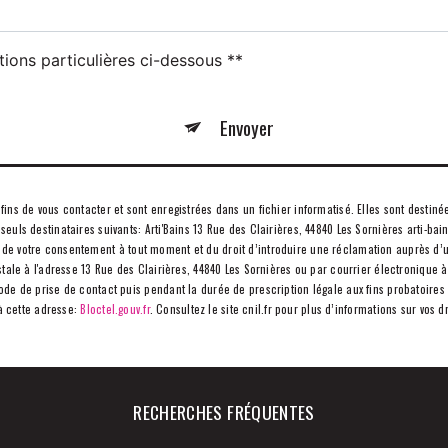
tions particulières ci-dessous **
Envoyer
 de vous contacter et sont enregistrées dans un fichier informatisé. Elles sont destinées
ls destinataires suivants: Arti'Bains 13 Rue des Clairières, 44840 Les Sornières arti-bain
it de votre consentement à tout moment et du droit d’introduire une réclamation auprès d’u
le à l'adresse 13 Rue des Clairières, 44840 Les Sornières ou par courrier électronique à l'
 de prise de contact puis pendant la durée de prescription légale aux fins probatoires et
à cette adresse:
Bloctel.gouv.fr
. Consultez le site cnil.fr pour plus d’informations sur vos dr
RECHERCHES FRÉQUENTES