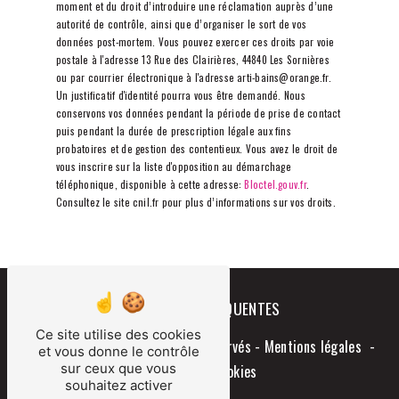
moment et du droit d’introduire une réclamation auprès d’une
autorité de contrôle, ainsi que d’organiser le sort de vos
données post-mortem. Vous pouvez exercer ces droits par voie
postale à l'adresse 13 Rue des Clairières, 44840 Les Sornières
ou par courrier électronique à l'adresse arti-bains@orange.fr.
Un justificatif d'identité pourra vous être demandé. Nous
conservons vos données pendant la période de prise de contact
puis pendant la durée de prescription légale aux fins
probatoires et de gestion des contentieux. Vous avez le droit de
vous inscrire sur la liste d'opposition au démarchage
téléphonique, disponible à cette adresse:
Bloctel.gouv.fr
.
Consultez le site cnil.fr pour plus d’informations sur vos droits.
RECHERCHES FRÉQUENTES
Ce site utilise des cookies
©
Vistalid
- 2026 - Tous droits réservés -
Mentions légales
-
et vous donne le contrôle
sur ceux que vous
Gestion des cookies
souhaitez activer