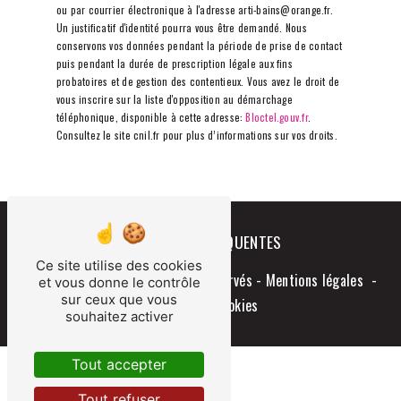
ou par courrier électronique à l'adresse arti-bains@orange.fr.
Un justificatif d'identité pourra vous être demandé. Nous
conservons vos données pendant la période de prise de contact
puis pendant la durée de prescription légale aux fins
probatoires et de gestion des contentieux. Vous avez le droit de
vous inscrire sur la liste d'opposition au démarchage
téléphonique, disponible à cette adresse:
Bloctel.gouv.fr
.
Consultez le site cnil.fr pour plus d’informations sur vos droits.
RECHERCHES FRÉQUENTES
Ce site utilise des cookies
©
Vistalid
- 2026 - Tous droits réservés -
Mentions légales
-
et vous donne le contrôle
sur ceux que vous
Gestion des cookies
souhaitez activer
Tout accepter
Tout refuser