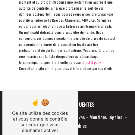
moment et du droit d’introduire une réclamation auprès d’une
autorité de contrôle, ainsi que d’organiser le sort de vos
données post-mortem. Vous pouvez exercer ces droits par voie
postale à l'adresse 13 Rue des Clairières, 44840 Les Sornières
ou par courrier électronique à l'adresse arti-bains@orange.fr.
Un justificatif d'identité pourra vous être demandé. Nous
conservons vos données pendant la période de prise de contact
puis pendant la durée de prescription légale aux fins
probatoires et de gestion des contentieux. Vous avez le droit de
vous inscrire sur la liste d'opposition au démarchage
téléphonique, disponible à cette adresse:
Bloctel.gouv.fr
.
Consultez le site cnil.fr pour plus d’informations sur vos droits.
RECHERCHES FRÉQUENTES
Ce site utilise des cookies
©
Vistalid
- 2026 - Tous droits réservés -
Mentions légales
-
et vous donne le contrôle
sur ceux que vous
Gestion des cookies
souhaitez activer