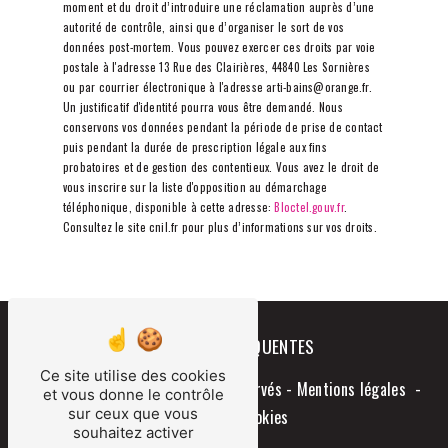
moment et du droit d’introduire une réclamation auprès d’une
autorité de contrôle, ainsi que d’organiser le sort de vos
données post-mortem. Vous pouvez exercer ces droits par voie
postale à l'adresse 13 Rue des Clairières, 44840 Les Sornières
ou par courrier électronique à l'adresse arti-bains@orange.fr.
Un justificatif d'identité pourra vous être demandé. Nous
conservons vos données pendant la période de prise de contact
puis pendant la durée de prescription légale aux fins
probatoires et de gestion des contentieux. Vous avez le droit de
vous inscrire sur la liste d'opposition au démarchage
téléphonique, disponible à cette adresse:
Bloctel.gouv.fr
.
Consultez le site cnil.fr pour plus d’informations sur vos droits.
RECHERCHES FRÉQUENTES
Ce site utilise des cookies
©
Vistalid
- 2026 - Tous droits réservés -
Mentions légales
-
et vous donne le contrôle
sur ceux que vous
Gestion des cookies
souhaitez activer